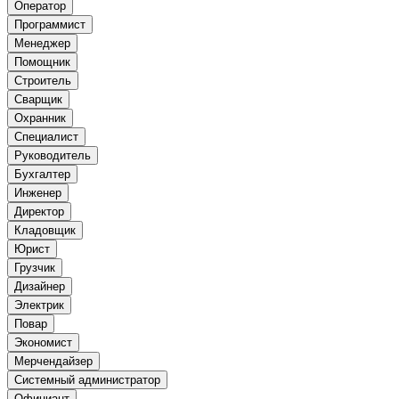
Оператор
Программист
Менеджер
Помощник
Строитель
Сварщик
Охранник
Специалист
Руководитель
Бухгалтер
Инженер
Директор
Кладовщик
Юрист
Грузчик
Дизайнер
Электрик
Повар
Экономист
Мерчендайзер
Системный администратор
Официант