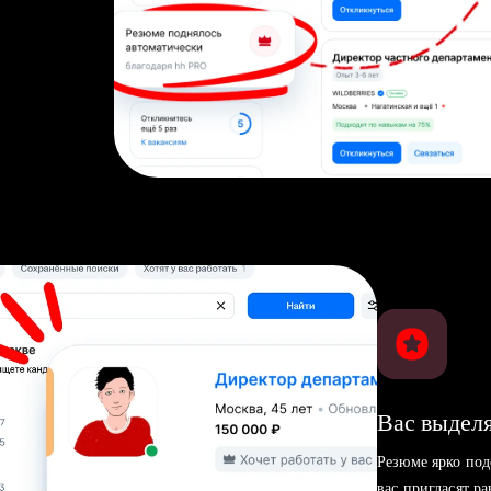
Вас выделя
Резюме ярко под
вас пригласят р