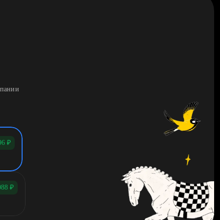
мпании
96
₽
088
₽