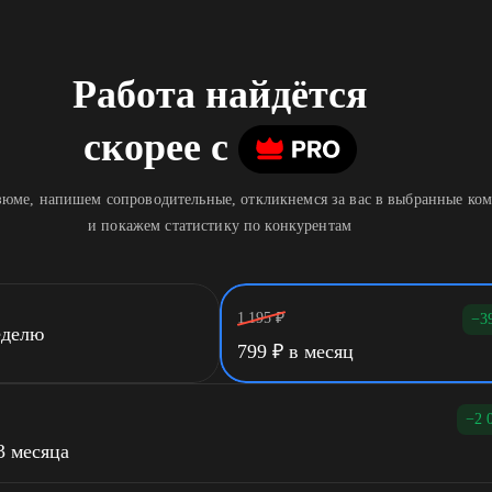
Работа найдётся
скорее
c
юме, напишем сопроводительные, откликнемся за вас в выбранные ко
и покажем статистику по конкурентам
1 195
₽
−3
еделю
799
₽
в месяц
−2 
3 месяца