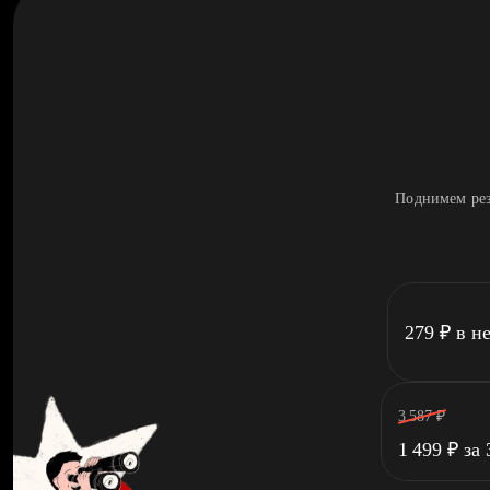
Поднимем рез
279
₽
в н
3 587
₽
1 499
₽
за 