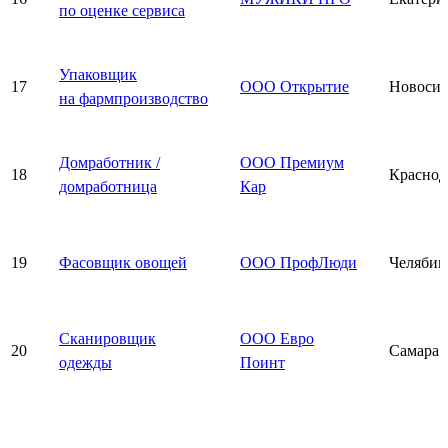
по оценке сервиса
Упаковщик
17
ООО Открытие
Новосиб
на фармпроизводство
Домработник /
ООО Премиум
18
Краснод
домработница
Кар
19
Фасовщик овощей
ООО ПрофЛюди
Челябин
Сканировщик
ООО Евро
20
Самара
одежды
Поинт