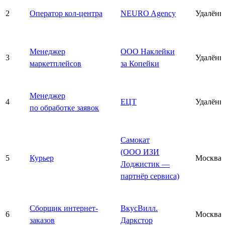
2
Оператор кол-центра
NEURO Agency
Удалённ
Менеджер
ООО Наклейки
3
Удалённ
маркетплейсов
за Копейки
Менеджер
4
ЕЦТ
Удалённ
по обработке заявок
Самокат
(ООО ИЗИ
5
Курьер
Москва
Лоджистик —
партнёр сервиса)
Сборщик интернет-
ВкусВилл.
6
Москва
заказов
Даркстор