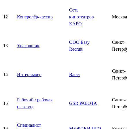
Сеть
12
Контролёр-кассир
кинотеатров
Москва
КАРО
ООО Easy
Санкт-
13
Упаковщик
Recruit
Петербу
Санкт-
14
Интервьюер
Bauer
Петербу
Рабочий / рабочая
Санкт-
15
GSR РАБОТА
на завод
Петербу
Специалист
16
МУЖИКИ ПРО
Екатери