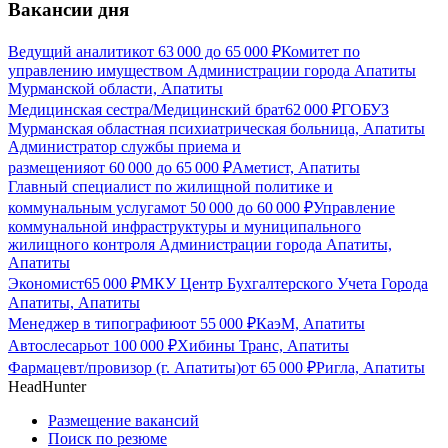
Вакансии дня
Ведущий аналитик
от
63 000
до
65 000
₽
Комитет по
управлению имуществом Администрации города Апатиты
Мурманской области, Апатиты
Медицинская сестра/Медицинский брат
62 000
₽
ГОБУЗ
Мурманская областная психиатрическая больница, Апатиты
Администратор службы приема и
размещения
от
60 000
до
65 000
₽
Аметист, Апатиты
Главный специалист по жилищной политике и
коммунальным услугам
от
50 000
до
60 000
₽
Управление
коммунальной инфраструктуры и муниципального
жилищного контроля Администрации города Апатиты,
Апатиты
Экономист
65 000
₽
МКУ Центр Бухгалтерского Учета Города
Апатиты, Апатиты
Менеджер в типографию
от
55 000
₽
КаэМ, Апатиты
Автослесарь
от
100 000
₽
Хибины Транс, Апатиты
Фармацевт/провизор (г. Апатиты)
от
65 000
₽
Ригла, Апатиты
HeadHunter
Размещение вакансий
Поиск по резюме