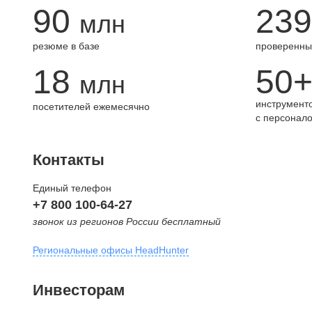
90
239
млн
резюме в базе
проверенны
18
50
млн
инструменто
посетителей ежемесячно
с персонал
Контакты
Единый телефон
+7 800 100-64-27
звонок из регионов России бесплатный
Региональные офисы HeadHunter
Москва
Инвесторам
внутригородская территория