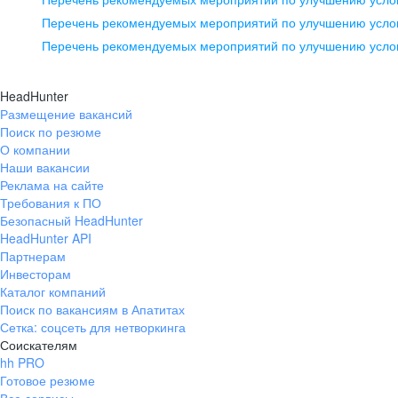
pr@ural.hh.ru
Перечень рекомендуемых мероприятий по улучшению услов
Перечень рекомендуемых мероприятий по улучшению усло
Новосибирск
ул. Большевистская, д. 35,
HeadHunter
помещение 21
Размещение вакансий
Поиск по резюме
+7 383 207-94-64
О компании
pr@nsk.hh.ru
Наши вакансии
Реклама на сайте
Требования к ПО
Безопасный HeadHunter
HeadHunter API
Партнерам
Инвесторам
Каталог компаний
Поиск по вакансиям в Апатитах
Сетка: соцсеть для нетворкинга
Соискателям
hh PRO
Готовое резюме