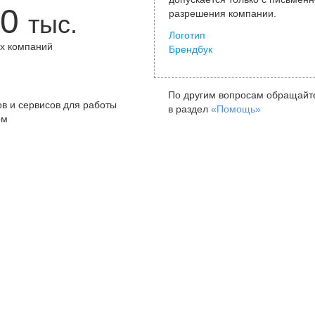
0
разрешения компании.
тыс.
Логотип
х компаний
Брендбук
+
По другим вопросам обращайт
в и сервисов для работы
в раздел
«Помощь»
ом
Санкт-Петербург
Я
ул. Жуковского, д. 19, особняк
ул