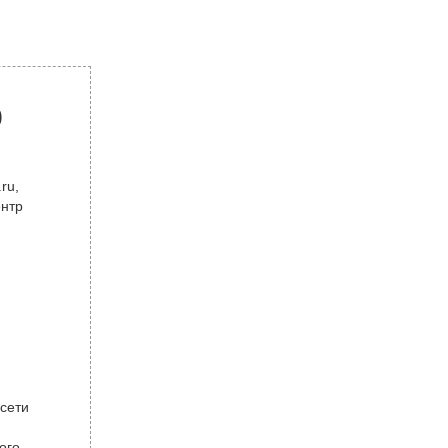
р
ru,
ентр
 сети
ого