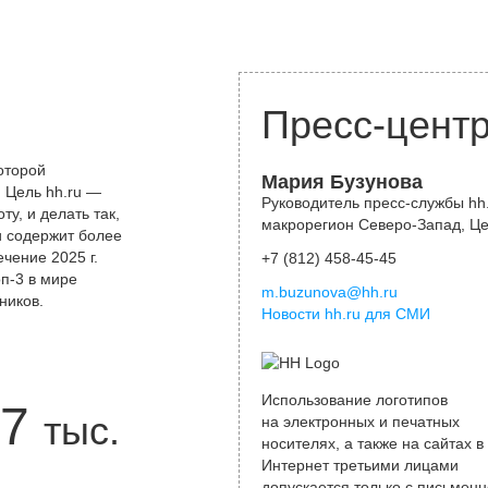
Пресс-цент
оторой
Мария Бузунова
 Цель hh.ru —
Руководитель пресс-службы hh.
у, и делать так,
макрорегион Северо-Запад, Ц
и содержит более
чение 2025 г.
+7 (812) 458-45-45
оп-3 в мире
m.buzunova@hh.ru
ников.
Новости hh.ru для СМИ
Использование логотипов
7
тыс.
на электронных и печатных
носителях, а также на сайтах в
Интернет третьими лицами
допускается только с письменн