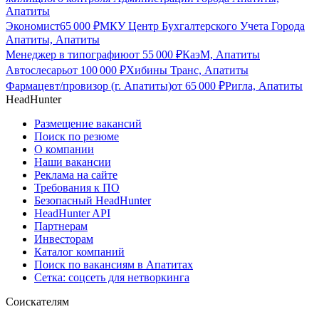
Апатиты
Экономист
65 000
₽
МКУ Центр Бухгалтерского Учета Города
Апатиты, Апатиты
Менеджер в типографию
от
55 000
₽
КаэМ, Апатиты
Автослесарь
от
100 000
₽
Хибины Транс, Апатиты
Фармацевт/провизор (г. Апатиты)
от
65 000
₽
Ригла, Апатиты
HeadHunter
Размещение вакансий
Поиск по резюме
О компании
Наши вакансии
Реклама на сайте
Требования к ПО
Безопасный HeadHunter
HeadHunter API
Партнерам
Инвесторам
Каталог компаний
Поиск по вакансиям в Апатитах
Сетка: соцсеть для нетворкинга
Соискателям