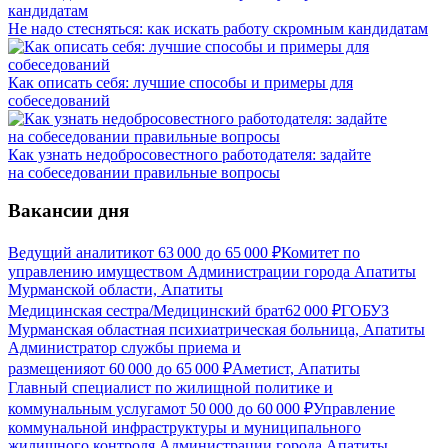
Не надо стесняться: как искать работу скромным кандидатам
Как описать себя: лучшие способы и примеры для
собеседований
Как узнать недобросовестного работодателя: задайте
на собеседовании правильные вопросы
Вакансии дня
Ведущий аналитик
от
63 000
до
65 000
₽
Комитет по
управлению имуществом Администрации города Апатиты
Мурманской области, Апатиты
Медицинская сестра/Медицинский брат
62 000
₽
ГОБУЗ
Мурманская областная психиатрическая больница, Апатиты
Администратор службы приема и
размещения
от
60 000
до
65 000
₽
Аметист, Апатиты
Главный специалист по жилищной политике и
коммунальным услугам
от
50 000
до
60 000
₽
Управление
коммунальной инфраструктуры и муниципального
жилищного контроля Администрации города Апатиты,