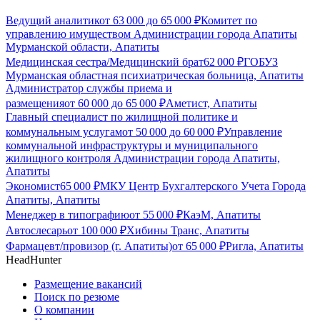
Ведущий аналитик
от
63 000
до
65 000
₽
Комитет по
управлению имуществом Администрации города Апатиты
Мурманской области, Апатиты
Медицинская сестра/Медицинский брат
62 000
₽
ГОБУЗ
Мурманская областная психиатрическая больница, Апатиты
Администратор службы приема и
размещения
от
60 000
до
65 000
₽
Аметист, Апатиты
Главный специалист по жилищной политике и
коммунальным услугам
от
50 000
до
60 000
₽
Управление
коммунальной инфраструктуры и муниципального
жилищного контроля Администрации города Апатиты,
Апатиты
Экономист
65 000
₽
МКУ Центр Бухгалтерского Учета Города
Апатиты, Апатиты
Менеджер в типографию
от
55 000
₽
КаэМ, Апатиты
Автослесарь
от
100 000
₽
Хибины Транс, Апатиты
Фармацевт/провизор (г. Апатиты)
от
65 000
₽
Ригла, Апатиты
HeadHunter
Размещение вакансий
Поиск по резюме
О компании