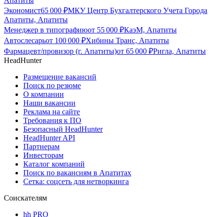
Апатиты
Экономист
65 000
₽
МКУ Центр Бухгалтерского Учета Города
Апатиты, Апатиты
Менеджер в типографию
от
55 000
₽
КаэМ, Апатиты
Автослесарь
от
100 000
₽
Хибины Транс, Апатиты
Фармацевт/провизор (г. Апатиты)
от
65 000
₽
Ригла, Апатиты
HeadHunter
Размещение вакансий
Поиск по резюме
О компании
Наши вакансии
Реклама на сайте
Требования к ПО
Безопасный HeadHunter
HeadHunter API
Партнерам
Инвесторам
Каталог компаний
Поиск по вакансиям в Апатитах
Сетка: соцсеть для нетворкинга
Соискателям
hh PRO