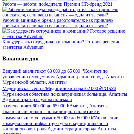
Работа — забота: победители Премии HR-бренд 2021
Рабочий минимум бренда работодателя: как привлечь
соискателя, если ваша вакансия — одна из тысячи?
Как удержать сотрудников в компании? Готовое решение
агентства Adventum
Вакансии дня
Ведущий аналитик
от
63 000
до
65 000
₽
Комитет по
управлению имуществом Администрации города Апатиты
Мурманской области, Апатиты
Медицинская сестра/Медицинский брат
62 000
₽
ГОБУЗ
Мурманская областная психиатрическая больница, Апатиты
Администратор службы приема и
размещения
от
60 000
до
65 000
₽
Аметист, Апатиты
Главный специалист по жилищной политике и
коммунальным услугам
от
50 000
до
60 000
₽
Управление
коммунальной инфраструктуры и муниципального
жилищного контроля Администрации города Апатиты,