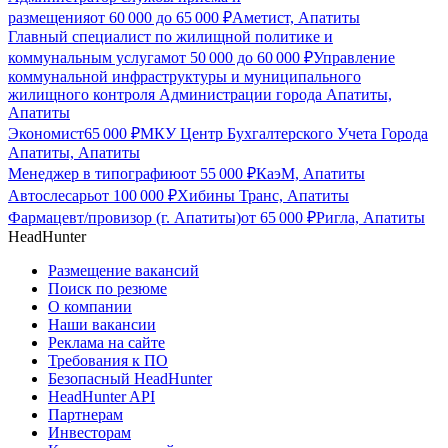
размещения
от
60 000
до
65 000
₽
Аметист, Апатиты
Главный специалист по жилищной политике и
коммунальным услугам
от
50 000
до
60 000
₽
Управление
коммунальной инфраструктуры и муниципального
жилищного контроля Администрации города Апатиты,
Апатиты
Экономист
65 000
₽
МКУ Центр Бухгалтерского Учета Города
Апатиты, Апатиты
Менеджер в типографию
от
55 000
₽
КаэМ, Апатиты
Автослесарь
от
100 000
₽
Хибины Транс, Апатиты
Фармацевт/провизор (г. Апатиты)
от
65 000
₽
Ригла, Апатиты
HeadHunter
Размещение вакансий
Поиск по резюме
О компании
Наши вакансии
Реклама на сайте
Требования к ПО
Безопасный HeadHunter
HeadHunter API
Партнерам
Инвесторам