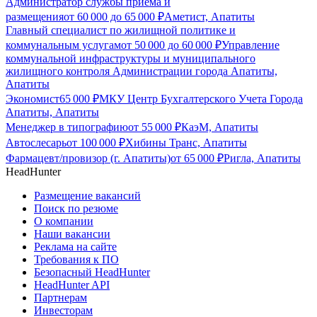
Администратор службы приема и
размещения
от
60 000
до
65 000
₽
Аметист, Апатиты
Главный специалист по жилищной политике и
коммунальным услугам
от
50 000
до
60 000
₽
Управление
коммунальной инфраструктуры и муниципального
жилищного контроля Администрации города Апатиты,
Апатиты
Экономист
65 000
₽
МКУ Центр Бухгалтерского Учета Города
Апатиты, Апатиты
Менеджер в типографию
от
55 000
₽
КаэМ, Апатиты
Автослесарь
от
100 000
₽
Хибины Транс, Апатиты
Фармацевт/провизор (г. Апатиты)
от
65 000
₽
Ригла, Апатиты
HeadHunter
Размещение вакансий
Поиск по резюме
О компании
Наши вакансии
Реклама на сайте
Требования к ПО
Безопасный HeadHunter
HeadHunter API
Партнерам
Инвесторам