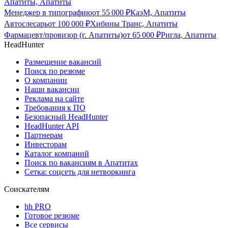
Апатиты, Апатиты
Менеджер в типографию
от
55 000
₽
КаэМ, Апатиты
Автослесарь
от
100 000
₽
Хибины Транс, Апатиты
Фармацевт/провизор (г. Апатиты)
от
65 000
₽
Ригла, Апатиты
HeadHunter
Размещение вакансий
Поиск по резюме
О компании
Наши вакансии
Реклама на сайте
Требования к ПО
Безопасный HeadHunter
HeadHunter API
Партнерам
Инвесторам
Каталог компаний
Поиск по вакансиям в Апатитах
Сетка: соцсеть для нетворкинга
Соискателям
hh PRO
Готовое резюме
Все сервисы