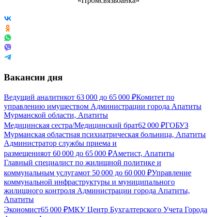
Вакансии дня
Ведущий аналитик
от
63 000
до
65 000
₽
Комитет по
управлению имуществом Администрации города Апатиты
Мурманской области, Апатиты
Медицинская сестра/Медицинский брат
62 000
₽
ГОБУЗ
Мурманская областная психиатрическая больница, Апатиты
Администратор службы приема и
размещения
от
60 000
до
65 000
₽
Аметист, Апатиты
Главный специалист по жилищной политике и
коммунальным услугам
от
50 000
до
60 000
₽
Управление
коммунальной инфраструктуры и муниципального
жилищного контроля Администрации города Апатиты,
Апатиты
Экономист
65 000
₽
МКУ Центр Бухгалтерского Учета Города