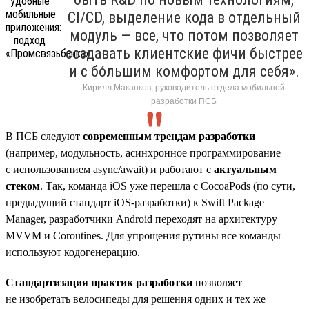
CI/CD, выделение кода в отдельный
модуль — все, что потом позволяет
создавать клиентские фичи быстрее
и с бóльшим комфортом для себя».
Кирилл Маканков, руководитель отдела мобильной
разработки ПСБ
В ПСБ следуют
современным трендам разработки
(например, модульность, асинхронное программирование
с использованием async/await) и работают с
актуальным
стеком
. Так, команда iOS уже перешла с CocoaPods (по сути,
предыдущий стандарт iOS-разработки) к Swift Package
Manager, разработчики Android переходят на архитектуру
MVVM и Coroutines. Для упрощения рутины все команды
используют кодогенерацию.
Стандартизация практик разработки
позволяет
не изобретать велосипеды для решения одних и тех же