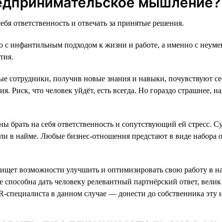
редпринимательское мышление?
ебя ответственность и отвечать за принятые решения.
о с инфантильным подходом к жизни и работе, а именно с неумен
тия.
ые сотрудники, получив новые знания и навыки, почувствуют с
. Риск, что человек уйдёт, есть всегда. Но гораздо страшнее, н
ы брать на себя ответственность и сопутствующий ей стресс. Су
к или в найме. Любые бизнес-отношения предстают в виде набора 
щет возможности улучшить и оптимизировать свою работу в наде
 не способна дать человеку релевантный партнёрский ответ, вели
R-специалиста в данном случае — донести до собственника эту