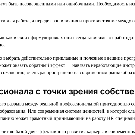
ут быть несовершенными или ошибочными. Необходимость испол
тивная работа, а передел зон влияния и противостояние между 
к как в своих формулировках они всегда зависимы от работодат
но.
о выбрать действительно прикладные и полезные внешние прогр
может оказать обратный эффект — навязать неработающие инстру
к сожалению, очень распространено на современном рынке образ
ионала с точки зрения собстве
ьного разрыва между реальной профессиональной пригодностью
 образования. Или современная система ценностей, в которой с
омпанию может грамотный принимающий на работу HR-специали
я считаю базой для эффективного развития карьеры в современно