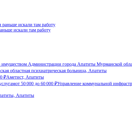
 раньше искали там работу
ю имуществом Администрации города Апатиты Мурманской обла
кая областная психиатрическая больница, Апатиты
00
₽
Аметист, Апатиты
услугам
от
50 000
до
60 000
₽
Управление коммунальной инфраст
патиты, Апатиты