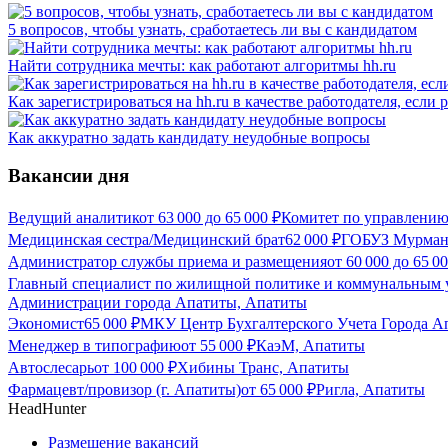
5 вопросов, чтобы узнать, сработаетесь ли вы с кандидатом
Найти сотрудника мечты: как работают алгоритмы hh.ru
Как зарегистрироваться на hh.ru в качестве работодателя, если
Как аккуратно задать кандидату неудобные вопросы
Вакансии дня
Ведущий аналитик
от
63 000
до
65 000
₽
Комитет по управлени
Медицинская сестра/Медицинский брат
62 000
₽
ГОБУЗ Мурманс
Администратор службы приема и размещения
от
60 000
до
65 0
Главный специалист по жилищной политике и коммунальным 
Администрации города Апатиты, Апатиты
Экономист
65 000
₽
МКУ Центр Бухгалтерского Учета Города А
Менеджер в типографию
от
55 000
₽
КаэМ, Апатиты
Автослесарь
от
100 000
₽
Хибины Транс, Апатиты
Фармацевт/провизор (г. Апатиты)
от
65 000
₽
Ригла, Апатиты
HeadHunter
Размещение вакансий