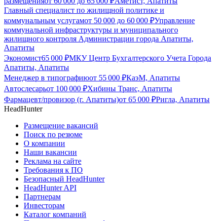
размещения
от
60 000
до
65 000
₽
Аметист, Апатиты
Главный специалист по жилищной политике и
коммунальным услугам
от
50 000
до
60 000
₽
Управление
коммунальной инфраструктуры и муниципального
жилищного контроля Администрации города Апатиты,
Апатиты
Экономист
65 000
₽
МКУ Центр Бухгалтерского Учета Города
Апатиты, Апатиты
Менеджер в типографию
от
55 000
₽
КаэМ, Апатиты
Автослесарь
от
100 000
₽
Хибины Транс, Апатиты
Фармацевт/провизор (г. Апатиты)
от
65 000
₽
Ригла, Апатиты
HeadHunter
Размещение вакансий
Поиск по резюме
О компании
Наши вакансии
Реклама на сайте
Требования к ПО
Безопасный HeadHunter
HeadHunter API
Партнерам
Инвесторам
Каталог компаний