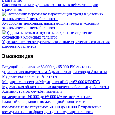
Система оплаты труда: как «зашить» в неё мотивацию
к развитию
Аутсорсинг персонала: нарастающий тренд в условиях
экономической нестабильности
Удержать нельзя отпустить: секретные стратегии сохранения
ключевых талантов
Вакансии дня
Ведущий аналитик
от
63 000
до
65 000
₽
Комитет по
управлению имуществом Администрации города Апатиты
Мурманской области, Апатиты
Медицинская сестра/Медицинский брат
62 000
₽
ГОБУЗ
Мурманская областная психиатрическая больница, Апатиты
Администратор службы приема и
размещения
от
60 000
до
65 000
₽
Аметист, Апатиты
Главный специалист по жилищной политике и
коммунальным услугам
от
50 000
до
60 000
₽
Управление
коммунальной инфраструктуры и муниципального