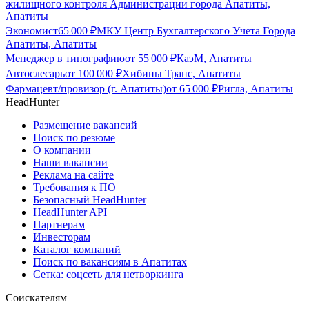
жилищного контроля Администрации города Апатиты,
Апатиты
Экономист
65 000
₽
МКУ Центр Бухгалтерского Учета Города
Апатиты, Апатиты
Менеджер в типографию
от
55 000
₽
КаэМ, Апатиты
Автослесарь
от
100 000
₽
Хибины Транс, Апатиты
Фармацевт/провизор (г. Апатиты)
от
65 000
₽
Ригла, Апатиты
HeadHunter
Размещение вакансий
Поиск по резюме
О компании
Наши вакансии
Реклама на сайте
Требования к ПО
Безопасный HeadHunter
HeadHunter API
Партнерам
Инвесторам
Каталог компаний
Поиск по вакансиям в Апатитах
Сетка: соцсеть для нетворкинга
Соискателям