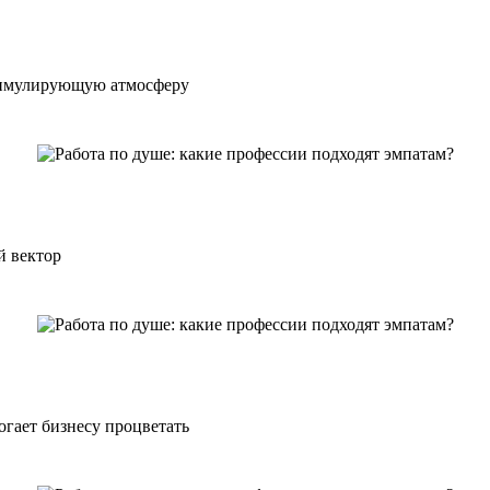
стимулирующую атмосферу
й вектор
гает бизнесу процветать