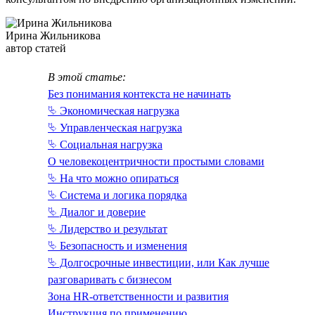
Ирина Жильникова
автор статей
В этой статье:
Без понимания контекста не начинать
⮱ Экономическая нагрузка
⮱ Управленческая нагрузка
⮱ Социальная нагрузка
О человекоцентричности простыми словами
⮱ На что можно опираться
⮱ Система и логика порядка
⮱ Диалог и доверие
⮱ Лидерство и результат
⮱ Безопасность и изменения
⮱ Долгосрочные инвестиции, или Как лучше
разговаривать с бизнесом
Зона HR-ответственности и развития
Инструкция по применению