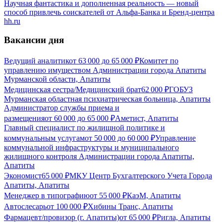
Научная фантастика и дополненная реальность — новый
способ привлечь соискателей от Альфа-Банка и Бренд-центра
hh.ru
Вакансии дня
Ведущий аналитик
от
63 000
до
65 000
₽
Комитет по
управлению имуществом Администрации города Апатиты
Мурманской области, Апатиты
Медицинская сестра/Медицинский брат
62 000
₽
ГОБУЗ
Мурманская областная психиатрическая больница, Апатиты
Администратор службы приема и
размещения
от
60 000
до
65 000
₽
Аметист, Апатиты
Главный специалист по жилищной политике и
коммунальным услугам
от
50 000
до
60 000
₽
Управление
коммунальной инфраструктуры и муниципального
жилищного контроля Администрации города Апатиты,
Апатиты
Экономист
65 000
₽
МКУ Центр Бухгалтерского Учета Города
Апатиты, Апатиты
Менеджер в типографию
от
55 000
₽
КаэМ, Апатиты
Автослесарь
от
100 000
₽
Хибины Транс, Апатиты
Фармацевт/провизор (г. Апатиты)
от
65 000
₽
Ригла, Апатиты