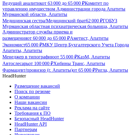
Ведущий аналитик
от
63 000
до
65 000
₽
Комитет по
управлению имуществом Администрации города Апатиты
Мурманской области, Апатиты
Медицинская сестра/Медицинский брат
62 000
₽
ГОБУЗ
Мурманская областная психиатрическая больница, Апатиты
Администратор службы приема и
размещения
от
60 000
до
65 000
₽
Аметист, Апатиты
Экономист
65 000
₽
МКУ Центр Бухгалтерского Учета Города
Апатиты, Апатиты
Менеджер в типографию
от
55 000
₽
КаэМ, Апатиты
Автослесарь
от
100 000
₽
Хибины Транс, Апатиты
Фармацевт/провизор (г. Апатиты)
от
65 000
₽
Ригла, Апатиты
HeadHunter
Размещение вакансий
Поиск по резюме
О компании
Наши вакансии
Реклама на сайте
Требования к ПО
Безопасный HeadHunter
HeadHunter API
Партнерам
Инвесторам