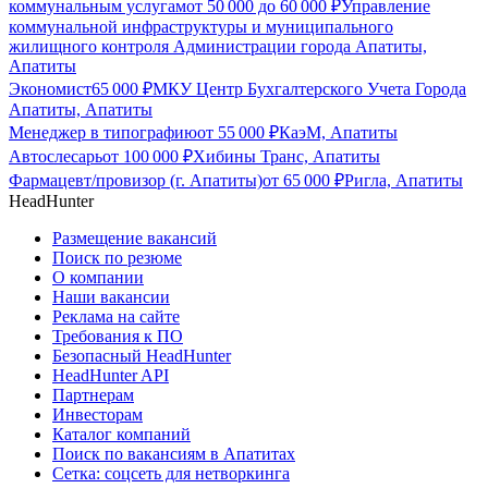
коммунальным услугам
от
50 000
до
60 000
₽
Управление
коммунальной инфраструктуры и муниципального
жилищного контроля Администрации города Апатиты,
Апатиты
Экономист
65 000
₽
МКУ Центр Бухгалтерского Учета Города
Апатиты, Апатиты
Менеджер в типографию
от
55 000
₽
КаэМ, Апатиты
Автослесарь
от
100 000
₽
Хибины Транс, Апатиты
Фармацевт/провизор (г. Апатиты)
от
65 000
₽
Ригла, Апатиты
HeadHunter
Размещение вакансий
Поиск по резюме
О компании
Наши вакансии
Реклама на сайте
Требования к ПО
Безопасный HeadHunter
HeadHunter API
Партнерам
Инвесторам
Каталог компаний
Поиск по вакансиям в Апатитах
Сетка: соцсеть для нетворкинга