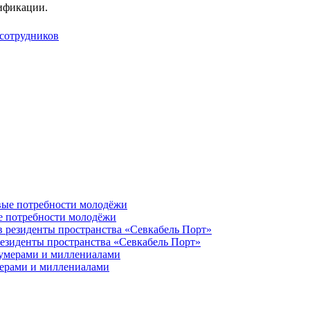
ификации.
 сотрудников
ые потребности молодёжи
резиденты пространства «Севкабель Порт»
мерами и миллениалами