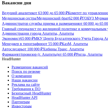
Вакансии дня
Ведущий аналитик
от
63 000
до
65 000
₽
Комитет по управлени
Медицинская сестра/Медицинский брат
62 000
₽
ГОБУЗ Мурманс
Администратор службы приема и размещения
от
60 000
до
65 0
Главный специалист по жилищной политике и коммунальным 
Администрации города Апатиты, Апатиты
Экономист
65 000
₽
МКУ Центр Бухгалтерского Учета Города А
Менеджер в типографию
от
55 000
₽
КаэМ, Апатиты
Автослесарь
от
100 000
₽
Хибины Транс, Апатиты
Фармацевт/провизор (г. Апатиты)
от
65 000
₽
Ригла, Апатиты
HeadHunter
Размещение вакансий
Поиск по резюме
О компании
Наши вакансии
Реклама на сайте
Требования к ПО
Безопасный HeadHunter
HeadHunter API
Партнерам
Инвесторам