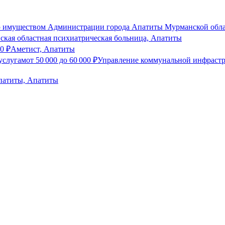
ю имуществом Администрации города Апатиты Мурманской обла
кая областная психиатрическая больница, Апатиты
00
₽
Аметист, Апатиты
услугам
от
50 000
до
60 000
₽
Управление коммунальной инфраст
патиты, Апатиты