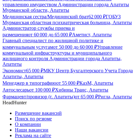
управлению имуществом Администрации города Апатиты
Мурманской области, Апатиты
Медицинская сестра/Медицинский брат
62 000
₽
ГОБУЗ
Мурманская областная психиатрическая больница, Апатиты
Администратор службы приема и
размещения
от
60 000
до
65 000
₽
Аметист, Апатиты
Главный специалист по жилищной политике и
коммунальным услугам
от
50 000
до
60 000
₽
Управление
коммунальной инфраструктуры и муниципального
жилищного контроля Администрации города Апатиты,
Апатиты
Экономист
65 000
₽
МКУ Центр Бухгалтерского Учета Города
Апатиты, Апатиты
Менеджер в типографию
от
55 000
₽
КаэМ, Апатиты
Автослесарь
от
100 000
₽
Хибины Транс, Апатиты
Фармацевт/провизор (г. Апатиты)
от
65 000
₽
Ригла, Апатиты
HeadHunter
Размещение вакансий
Поиск по резюме
О компании
Наши вакансии
Реклама на сайте