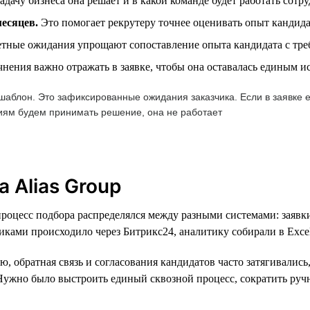
адачу бизнеса она решает и в какой команде будет работать сотр
месяцев.
Это помогает рекрутеру точнее оценивать опыт кандида
тные ожидания упрощают сопоставление опыта кандидата с тре
чнения важно отражать в заявке, чтобы она оставалась единым 
аблон. Это зафиксированные ожидания заказчика. Если в заявке ес
риям будем принимать решение, она не работает
 Alias Group
процесс подбора распределялся между разными системами: заявк
чиками происходило через Битрикс24, аналитику собирали в Excel
ю, обратная связь и согласования кандидатов часто затягивались
. Нужно было выстроить единый сквозной процесс, сократить руч