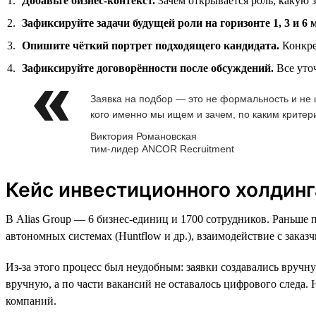
Добавьте бизнес-контекст.
Зачем открывается роль, какую з
Зафиксируйте задачи будущей роли на горизонте 1, 3 и 6 
Опишите чёткий портрет подходящего кандидата.
Конкре
Зафиксируйте договорённости после обсуждений.
Все уто
Заявка на подбор — это не формальность и не ш
кого именно мы ищем и зачем, по каким крите
Виктория Романовская
тим-лидер ANCOR Recruitment
Кейс инвестиционного холдинга
В Alias Group — 6 бизнес-единиц и 1700 сотрудников. Раньше 
автономных системах (Huntflow и др.), взаимодействие с заказ
Из-за этого процесс был неудобным: заявки создавались вручну
вручную, а по части вакансий не оставалось цифрового следа
компаний.