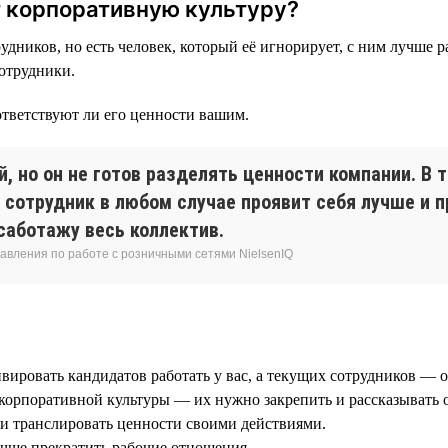
т корпоративную культуру?
удников, но есть человек, который её игнорирует, с ним лучше р
сотрудники.
ответствуют ли его ценности вашим.
, но он не готов разделять ценности компании. В 
 сотрудник в любом случае проявит себя лучше и 
саботажу весь коллектив.
равления по работе с розничными сетями NielsenIQ
вировать кандидатов работать у вас, а текущих сотрудников — ос
 корпоративной культуры — их нужно закрепить и рассказывать 
и транслировать ценности своими действиями.
учше прекратить рабочие отношения.