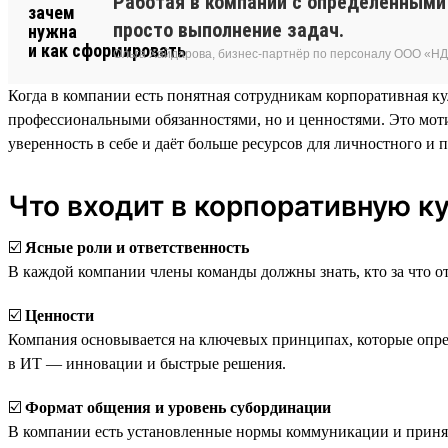
Работая в компании с определёнными
просто выполнение задач.
Ольга Хайдарова, бизнес-партнёр по персоналу ООО «Н
Когда в компании есть понятная сотрудникам корпоративная ку
профессиональными обязанностями, но и ценностями. Это мотив
уверенность в себе и даёт больше ресурсов для личностного и 
Что входит в корпоративную ку
☑️
Ясные роли и ответственность
В каждой компании члены команды должны знать, кто за что отве
☑️
Ценности
Компания основывается на ключевых принципах, которые опред
в ИТ — инновации и быстрые решения.
☑️
Формат общения и уровень субординации
В компании есть установленные нормы коммуникации и принят