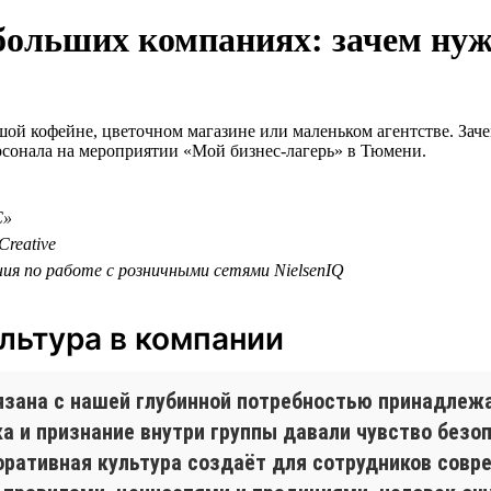
больших компаниях: зачем нуж
ьшой кофейне, цветочном магазине или маленьком агентстве. Зач
ерсонала на мероприятии «Мой бизнес-лагерь» в Тюмени.
С»
reative
ния по работе с розничными сетями NielsenIQ
льтура в компании
язана с нашей глубинной потребностью принадлежа
 и признание внутри группы давали чувство безопа
оративная культура создаёт для сотрудников совр