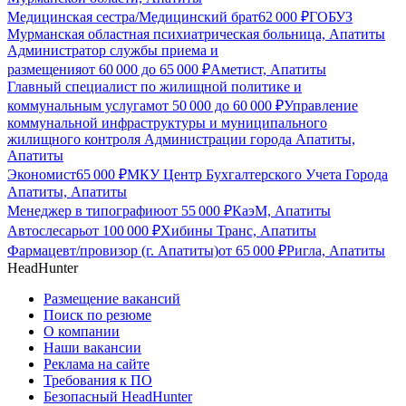
Медицинская сестра/Медицинский брат
62 000
₽
ГОБУЗ
Мурманская областная психиатрическая больница, Апатиты
Администратор службы приема и
размещения
от
60 000
до
65 000
₽
Аметист, Апатиты
Главный специалист по жилищной политике и
коммунальным услугам
от
50 000
до
60 000
₽
Управление
коммунальной инфраструктуры и муниципального
жилищного контроля Администрации города Апатиты,
Апатиты
Экономист
65 000
₽
МКУ Центр Бухгалтерского Учета Города
Апатиты, Апатиты
Менеджер в типографию
от
55 000
₽
КаэМ, Апатиты
Автослесарь
от
100 000
₽
Хибины Транс, Апатиты
Фармацевт/провизор (г. Апатиты)
от
65 000
₽
Ригла, Апатиты
HeadHunter
Размещение вакансий
Поиск по резюме
О компании
Наши вакансии
Реклама на сайте
Требования к ПО
Безопасный HeadHunter