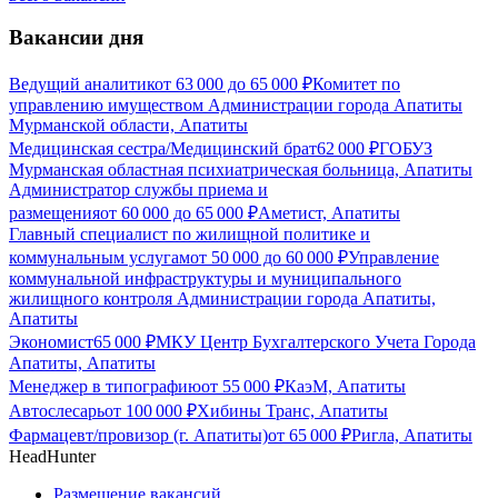
Вакансии дня
Ведущий аналитик
от
63 000
до
65 000
₽
Комитет по
управлению имуществом Администрации города Апатиты
Мурманской области, Апатиты
Медицинская сестра/Медицинский брат
62 000
₽
ГОБУЗ
Мурманская областная психиатрическая больница, Апатиты
Администратор службы приема и
размещения
от
60 000
до
65 000
₽
Аметист, Апатиты
Главный специалист по жилищной политике и
коммунальным услугам
от
50 000
до
60 000
₽
Управление
коммунальной инфраструктуры и муниципального
жилищного контроля Администрации города Апатиты,
Апатиты
Экономист
65 000
₽
МКУ Центр Бухгалтерского Учета Города
Апатиты, Апатиты
Менеджер в типографию
от
55 000
₽
КаэМ, Апатиты
Автослесарь
от
100 000
₽
Хибины Транс, Апатиты
Фармацевт/провизор (г. Апатиты)
от
65 000
₽
Ригла, Апатиты
HeadHunter
Размещение вакансий