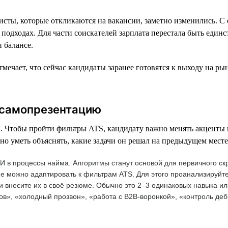
сты, которые откликаются на вакансии, заметно изменились. С 
подходах. Для части соискателей зарплата перестала быть един
 балансе.
ечает, что сейчас кандидаты заранее готовятся к выходу на ры
 самопрезентацию
. Чтобы пройти фильтры ATS, кандидату важно менять акценты 
но уметь объяснять, какие задачи он решал на предыдущем месте
 в процессы найма. Алгоритмы станут основой для первичного ск
ме можно адаптировать к фильтрам ATS. Для этого проанализируйт
 и внесите их в своё резюме. Обычно это 2–3 одинаковых навыка 
в», «холодный прозвон», «работа с B2B-воронкой», «контроль де