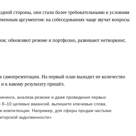
одной стороны, они стали более требовательными к условиям
ственным аргументом: на собеседованиях чаще звучат вопросы
нок: обновляют резюме и портфолио, развивают нетворкинг,
в самопрезентации. На первый план выходит не количество
 и к какому результату пришёл.
рининга, анализа резюме и даже проведения первых
е 8–10 целевых вакансий, выпишите ключевые слова,
или компетенции. Например, для сферы продаж частыми
биторской задолженности»