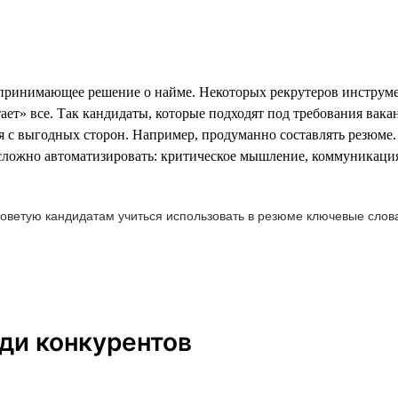
 принимающее решение о найме. Некоторых рекрутеров инструм
ет» все. Так кандидаты, которые подходят под требования вакан
бя с выгодных сторон. Например, продуманно составлять резюме.
сложно автоматизировать: критическое мышление, коммуникация,
оветую кандидатам учиться использовать в резюме ключевые слова
ди конкурентов