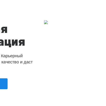
ая
ация
 Карьерный
о качество и даст