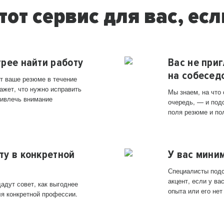
тот сервис для вас, есл
трее найти работу
Вас не при
на собесед
т ваше резюме в течение
ажет, что нужно исправить
Мы знаем, на что
ривлечь внимание
очередь, — и под
поля резюме и по
ту в конкретной
У вас мини
Специалисты подс
акцент, если у в
адут совет, как выгоднее
опыта или его нет
ля конкретной профессии.