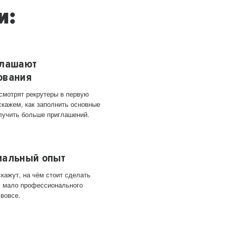
и:
глашают
ования
 смотрят рекрутеры в первую
скажем, как заполнить основные
лучить больше приглашений.
мальный опыт
кажут, на чём стоит сделать
ас мало профессионального
 вовсе.