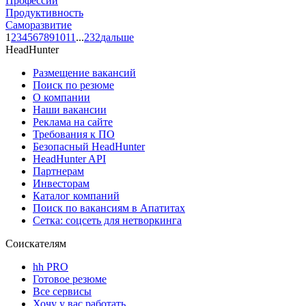
Профессии
Продуктивность
Саморазвитие
1
2
3
4
5
6
7
8
9
10
11
...
232
дальше
HeadHunter
Размещение вакансий
Поиск по резюме
О компании
Наши вакансии
Реклама на сайте
Требования к ПО
Безопасный HeadHunter
HeadHunter API
Партнерам
Инвесторам
Каталог компаний
Поиск по вакансиям в Апатитах
Сетка: соцсеть для нетворкинга
Соискателям
hh PRO
Готовое резюме
Все сервисы
Хочу у вас работать