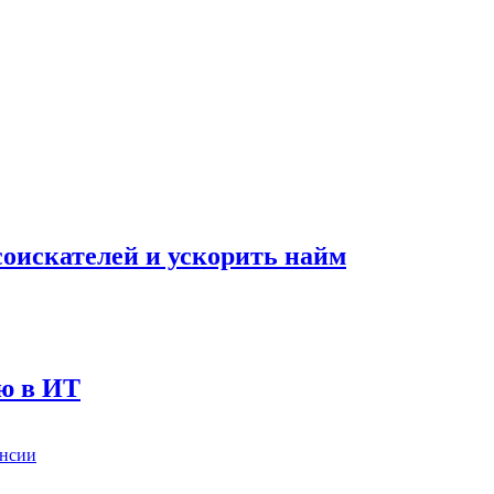
оискателей и ускорить найм
ию в ИТ