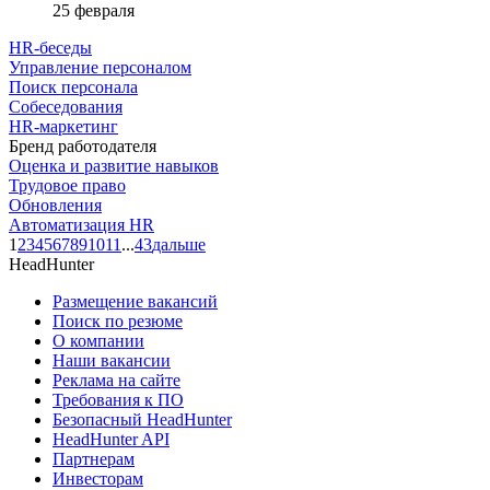
25 февраля
HR-беседы
Управление персоналом
Поиск персонала
Собеседования
HR-маркетинг
Бренд работодателя
Оценка и развитие навыков
Трудовое право
Обновления
Автоматизация HR
1
2
3
4
5
6
7
8
9
10
11
...
43
дальше
HeadHunter
Размещение вакансий
Поиск по резюме
О компании
Наши вакансии
Реклама на сайте
Требования к ПО
Безопасный HeadHunter
HeadHunter API
Партнерам
Инвесторам