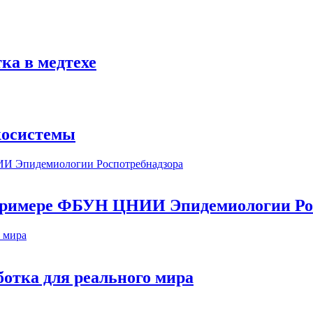
ка в медтехе
косистемы
а примере ФБУН ЦНИИ Эпидемиологии Ро
ботка для реального мира