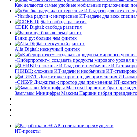
Как делаются самые удобные мобильные приложения: по
«Улыбка радуги»: интересные ИТ-задачи для всех специа
CDEK Digital: свобода развития
Банки.ру: больше чем финтех
Alfa Digital: нескучный финтех
«Киберпротект»: создавать продукты мирового уровня в
ГНИВЦ: сложные ИТ‑задачи и необычные ИТ‑стажировк
«СИБУР Диджитал»: простор для применения ИТ-компе
Замглавы Минцифры Максим Паршин избран президенто
ИТ-проекты