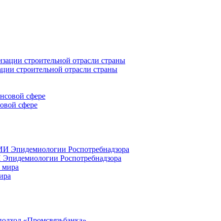
ации строительной отрасли страны
совой сфере
 Эпидемиологии Роспотребнадзора
ира