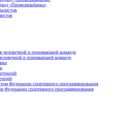
дход «Промсвязьбанка»
листов
 человечной и понимающей команде
и
тенций
м Федерации спортивного программирования