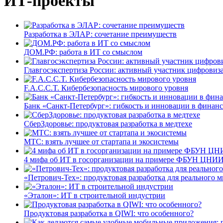
ИТ-проекты
Разработка в ЭЛАР: сочетание преимуществ
ДОМ.РФ: работа в ИТ со смыслом
Главгосэкспертиза России: активный участник цифровиз
F.A.C.C.T. Кибербезопасность мирового уровня
Банк «Санкт-Петербург»: гибкость и инновации в финан
СберЗдоровье: продуктовая разработка в медтехе
МТС: взять лучшее от стартапа и экосистемы
4 мифа об ИТ в госорганизации на примере ФБУН ЦНИИ
«Петрович-Тех»: продуктовая разработка для реального м
«Эталон»: ИТ в строительной индустрии
Продуктовая разработка в QIWI: что особенного?