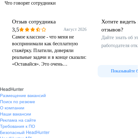
Что говорят сотрудники
Отзыв сотрудника
Хотите видеть 
3,5
отзывов?
Август 2026
Самое классное - что меня не
Дайте знать об 
воспринимали как бесплатную
работодателя от
стажёрку. Платили, доверяли
реальные задачи и в конце сказали:
«Оставайся». Это очень
мотивировало. Плюс график день/
Показывайте 
ночь оказался даже удобным -
между сменами есть целые
HeadHunter
выходные, можно выдохнуть.
Размещение вакансий
Поиск по резюме
О компании
Наши вакансии
Реклама на сайте
Требования к ПО
Безопасный HeadHunter