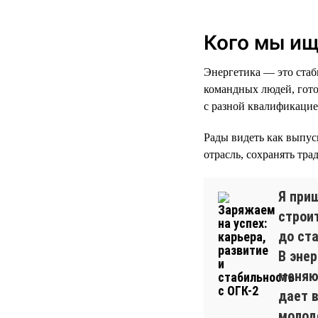
Кого мы и
Энергетика — это ста
командных людей, гото
с разной квалификацие
Рады видеть как выпус
отрасль, сохранять тр
Я при
строи
до ст
В эне
меняю
дает 
молод