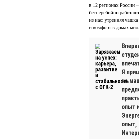
в 12 регионах России 
бесперебойно работают
из нас: утренняя чашк
и комфорт в домах мил
Вперв
студе
впеча
Я при
на ма
предло
практ
опыт 
Энерг
опыт, 
Интере