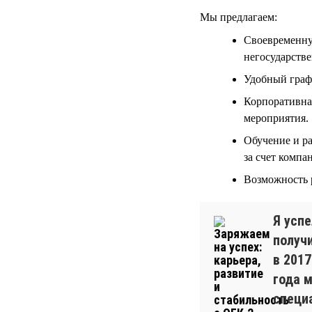
Мы предлагаем:
Своевременну
негосударств
Удобный граф
Корпоративная
мероприятия.
Обучение и р
за счет компа
Возможность р
Я успе
получ
в 2017
года 
специ