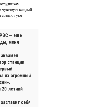
сотрудникам
в чувствует каждый
и создают уют
ГРЭС — еще
оды, меня
 экзамен
тор станции
первый
за их огромный
сеи».
й 20-летний
 заставит себя