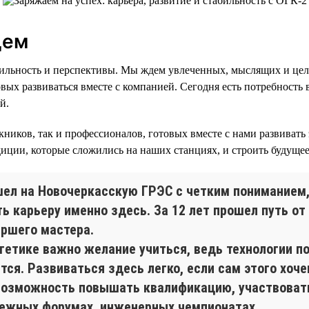
щем
бильность и перспективы. Мы ждем увлеченных, мыслящих и це
вых развиваться вместе с компанией. Сегодня есть потребность 
й.
кников, так и профессионалов, готовых вместе с нами развивать
адиции, которые сложились на наших станциях, и строить будуще
шел на Новочеркасскую ГРЭС с четким пониманием,
ть карьеру именно здесь. За 12 лет прошел путь о
аршего мастера.
ргетике важно желание учиться, ведь технологии п
тся. Развиваться здесь легко, если сам этого хоч
возможность повышать квалификацию, участвовать
ежных форумах, инженерных чемпионатах.