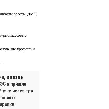
ультатам работы, ДМС,
ьтурно-массовые
получение профессии
а.
ии, и везде
РЭС я пришла
 И уже через три
лавного
дировки