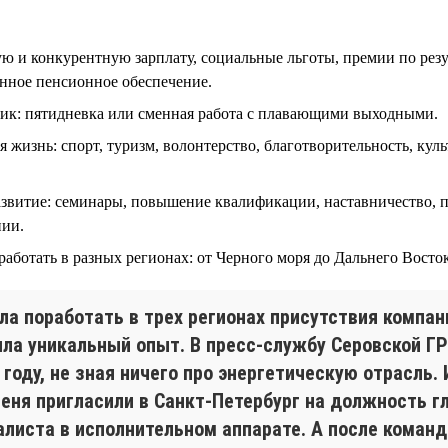
ю и конкурентную зарплату, социальные льготы, премии по рез
енное пенсионное обеспечение.
ик: пятидневка или сменная работа с плавающими выходными.
 жизнь: спорт, туризм, волонтерство, благотворительность, кул
азвитие: семинары, повышение квалификации, наставничество, 
нии.
аботать в разных регионах: от Черного моря до Дальнего Восток
ла поработать в трех регионах присутствия компан
ила уникальный опыт. В пресс-службу Серовской Г
 году, не зная ничего про энергетическую отрасль.
меня пригласили в Санкт-Петербург на должность г
алиста в исполнительном аппарате. А после коман