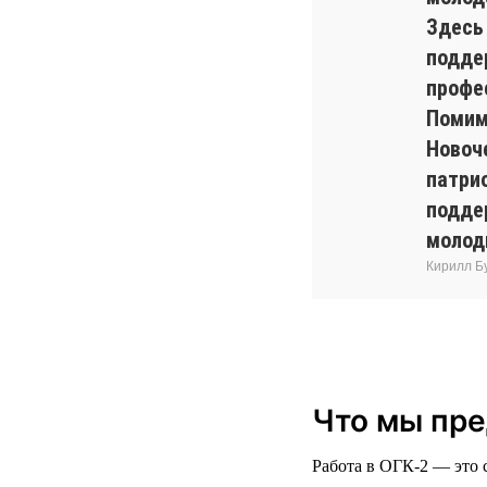
Здесь
подде
профе
Помим
Новоч
патри
подде
молод
Кирилл Б
Что мы пр
Работа в ОГК-2 — это 