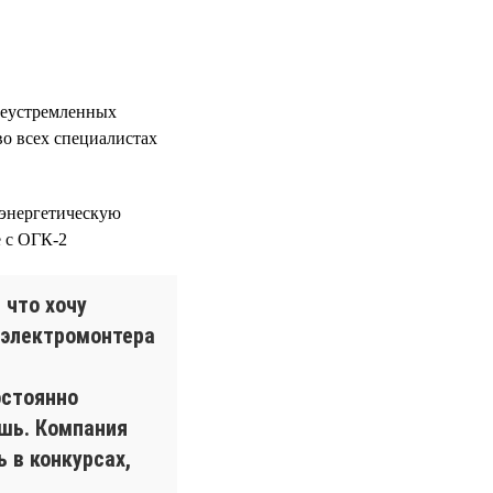
леустремленных
во всех специалистах
 энергетическую
е с ОГК-2
 что хочу
т электромонтера
остоянно
ешь. Компания
 в конкурсах,