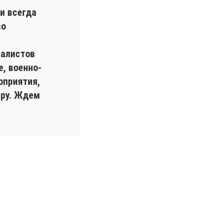
и всегда
во
иалистов
, военно-
оприятия,
еру. Ждем