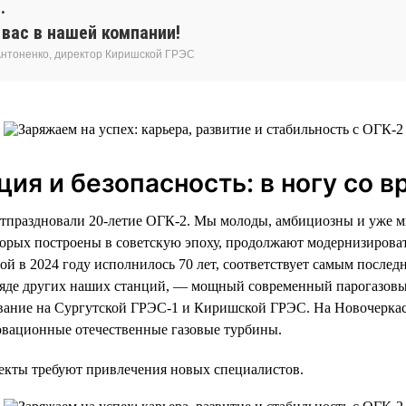
.
вас в нашей компании!
Антоненко, директор Киришской ГРЭС
ия и безопасность: в ногу со 
отпраздновали 20-летие ОГК-2. Мы молоды, амбициозны и уже 
торых построены в советскую эпоху, продолжают модернизирова
ой в 2024 году исполнилось 70 лет, соответствует самым послед
а ряде других наших станций, — мощный современный парогазовы
вание на Сургутской ГРЭС-1 и Киришской ГРЭС. На Новочерка
овационные отечественные газовые турбины.
екты требуют привлечения новых специалистов.