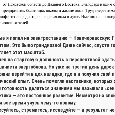
— от Псковской области до Дальнего Востока. Благодаря нашим 
 предприятия, больницы, школы и жилые дома. Труд энергетико
а кофе, тепло радиаторов, горячая вода в душе. Именно наши люд
лионов жителей.
ые я попал на электростанцию — Новочеркасскую 
нтом. Это было грандиозно! Даже сейчас, спустя г
тляет этот масштаб.
шел на стартовую должность с перспективой сдать
шиниста энергоблока. Но уже на третий день дирек
жил перейти в цех наладки, где я и получил свой 
ический опыт. Очень помогли наставники, которых 
и готовность делиться знаниями мы называли «сен
етика — это постоянное развитие. Несмотря на сво
я все время учусь чему-то новому.
суйтесь, стремитесь, исследуйте — и результат не