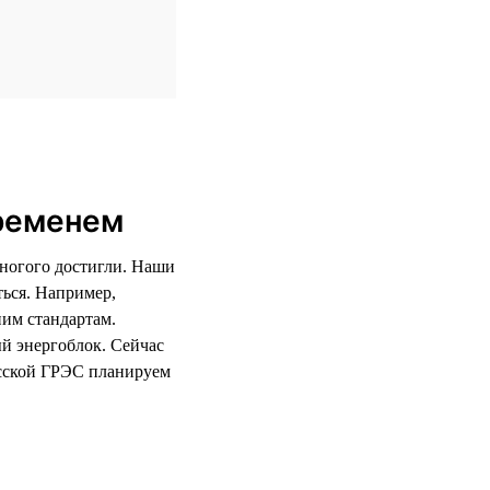
временем
многого достигли. Наши
ться. Например,
ним стандартам.
й энергоблок. Сейчас
сской ГРЭС планируем