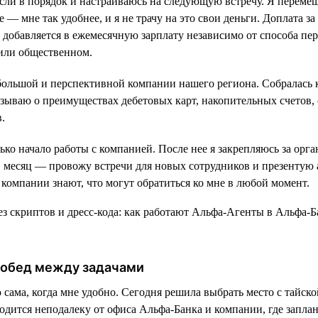
ли в порядок и настраиваюсь на следующую встречу. Я перемещ
 — мне так удобнее, и я не трачу на это свои деньги. Доплата за
добавляется в ежемесячную зарплату независимо от способа п
или общественном.
большой и перспективной компании нашего региона. Собралась 
азываю о преимуществах дебетовых карт, накопительных счетов,
.
ько начало работы с компанией. После нее я закрепляюсь за орг
в месяц — провожу встречи для новых сотрудников и презентую
компании знают, что могут обратиться ко мне в любой момент.
и обед между задачами
сама, когда мне удобно. Сегодня решила выбрать место с тайско
одится неподалеку от офиса Альфа-Банка и компании, где запла