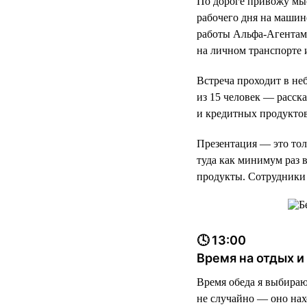
По дороге привожу мыс
рабочего дня на машине
работы Альфа-Агентам 
на личном транспорте 
Встреча проходит в не
из 15 человек — расск
и кредитных продуктов
Презентация — это тол
туда как минимум раз 
продукты. Сотрудники 
🕓 13:00
Время на отдых 
Время обеда я выбираю 
не случайно — оно нах