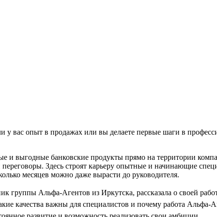
и у вас опыт в продажах или вы делаете первые шаги в професс
е и выгодные банковские продукты прямо на территории компа
и переговоры. Здесь строят карьеру опытные и начинающие спе
колько месяцев можно даже вырасти до руководителя.
ник группы Альфа-Агентов из Иркутска, рассказала о своей работ
 какие качества важны для специалистов и почему работа Альфа-
стоянное развитие и возможность реализовать свои амбиции.