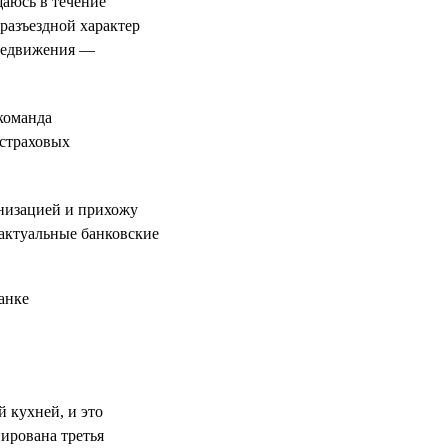
аюсь в течение
 разъездной характер
ередвижения —
команда
 страховых
анизацией и прихожу
 актуальные банковские
й кухней, и это
нирована третья