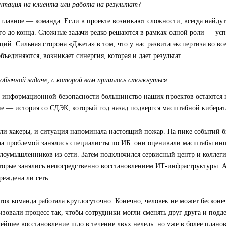
нтация на клиента или работа на результат?
 главное — команда. Если в проекте возникают сложности, всегда найдут
его до конца. Сложные задачи редко решаются в рамках одной роли — ус
ций. Сильная сторона «Джета» в том, что у нас развита экспертиза во вс
бъединяются, возникает синергия, которая и дает результат.
обычной задаче, с которой вам пришлось столкнуться.
 информационной безопасности большинство наших проектов остаются
е — история со СДЭК, который год назад подвергся масштабной киберат
ли хакеры, и ситуация напоминала настоящий пожар. На пике событий б
ала проблемой занялись специалисты по ИБ: они оценивали масштабы ин
злоумышленников из сети. Затем подключился сервисный центр и коллег
оторые занялись непосредственно восстановлением ИТ-инфраструктуры. 
реждена ли сеть.
ток команда работала круглосуточно. Конечно, человек не может бесконеч
изовали процесс так, чтобы сотрудники могли сменять друг друга и под
нейшее восстановление шло в течение двух недель, но уже в более план