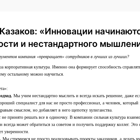
Казаков: «Инновации начинают
ости и нестандартного мышлен
ументов компания «превращает» сотрудников в лучших из лучших?
ша корпоративная культура. Именно она формирует способность справля
ему остальному можно научиться.
та»:
одход.
Мы учим нестандартно мыслить и всегда искать решение, даже есл
роший специалист для нас не просто профессионал, а человек, который
дравым смыслом, но добавляет в него щепотку хулиганства.
 не принято решать все в одиночку. В компании сильная культура вза
он всегда может обратиться за советом и получить поддержку коллег. Это
ет уверенности.
.
Мы стремимся не просто реализовывать проекты заказчиков, а делать чу