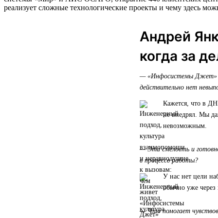
реализует сложные технологические проекты и чему здесь мо
Андрей Янк
когда за д
— «Инфосистемы Джет» по
действительно нет невып
Кажется, что в Д
не внедрял. Мы да
невозможным.
— Эта смелость и готовн
в процессе работы?
У нас нет цели на
обычно уже через 
— Что помогает чувствова