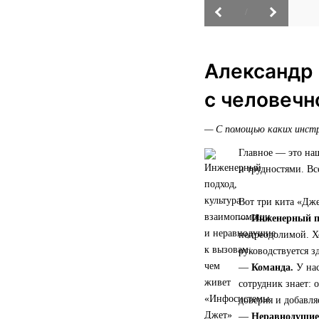
/
Александр 
с человечн
— С помощью каких инстр
Главное — это на
и трудностями. Вс
Вот три кита «Дже
—
Инженерный п
непреодолимой. Хо
руководствуется з
—
Команда.
У нас
сотрудник знает: 
доверия и добавля
—
Неравнодушие