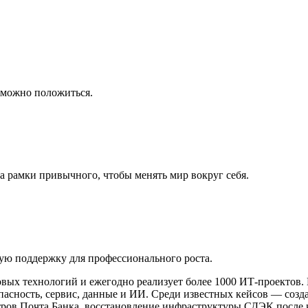
 можно положиться.
 за рамки привычного, чтобы менять мир вокруг себя.
щую поддержку для профессионального роста.
овых технологий и ежегодно реализует более 1000 ИТ-проектов.
опасность, сервис, данные и ИИ. Среди известных кейсов — со
в Почта Банка, восстановление инфраструктуры СДЭК после киб