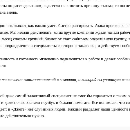
сты по расследованиям, ведь если не выяснить причину взлома, то посл
ана вновь.
дно показывает, как важно уметь быстро реагировать. Атака произошла в 
ные. Мы начали действовать, когда другие компании ждали начала рабоч
в месяц спасаем крупный бизнес от атак: собираем оперативную группу, 
е подразделения и специалисты со стороны заказчика, и действуем сооб
енность и готовность мгновенно подключиться к работе и делает особен
ет».
та система взаимоотношений в компании, о которой вы упомянули внача
ой даже самый талантливый специалист не смог бы справиться с таким 
ги даже ночью хватали ноутбук и бежали помогать. Все понимали, что си
дает: в «Джете» нет случайных людей. Каждый разделяет наши ценности 
это действительно нужно.