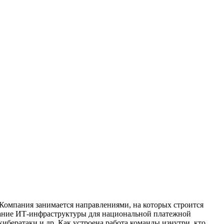
 Компания занимается направлениями, на которых строится
здание ИТ-инфраструктуры для национальной платежной
ератаки и др. Как устроена работа команды изнутри, кто