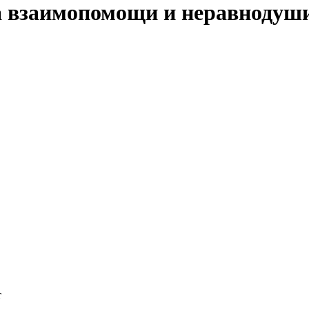
 взаимопомощи и неравнодуши
т