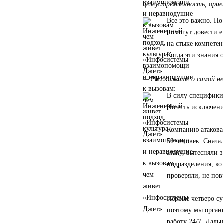
целеустремленность, орие
Все это важно. Но
помогут довести 
на стыке компетен
Когда эти знания о
— Расскажите о самой не
В силу специфики
Но есть исключени
Компанию атакова
50 человек. Снач
атаку, вытесняли 
подразделения, к
проверяли, не пов
Первые четверо су
поэтому мы орган
работу 24/7. Даль