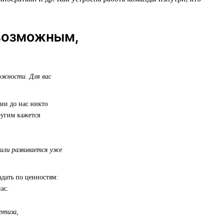
возможным,
ожности. Для вас
ии до нас никто
ругим кажется
или развивается уже
адать по ценностям:
ас.
ртиза,