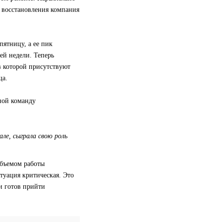
е восстановления компания
пятницу, а ее пик
ей недели. Теперь
в которой присутствуют
ща.
ной команду
ле, сыграла свою роль
объемом работы
туация критическая. Это
и готов прийти