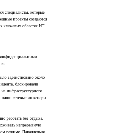
ся специалисты, которые
пешные проекты создаются
ех ключевых областях ИТ.
 конфиденциальными.
аке.
ыло задействовано около
цидента, блокировали
и из инфраструктурного
А наши сетевые инженеры
но работать без отдыха,
держивать непрерывную
овом режиме. Параллельно