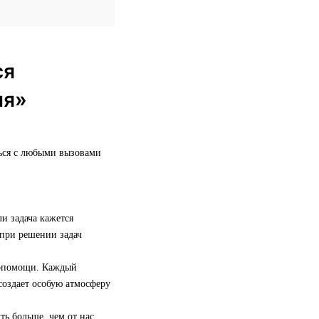
ся
ия»
ться с любыми вызовами
и задача кажется
 при решении задач
имопомощи. Каждый
 создает особую атмосферу
ть больше, чем от нас