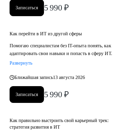
ты новичок и только определяешься с выбором, я проведу
5 990
₽
Записаться
для тебя обзор на самые востребованные профессии в
сфере ИТ, расскажу про лайфхаки и особенности работы.
Как перейти в ИТ из другой сферы
Помогаю специалистам без IT-опыта понять, как
адаптировать свои навыки и попасть в сферу ИТ.
Развернуть
Ближайшая запись
13 августа 2026
5 990
₽
Записаться
Как правильно выстроить свой карьерный трек:
стратегия развития в ИТ