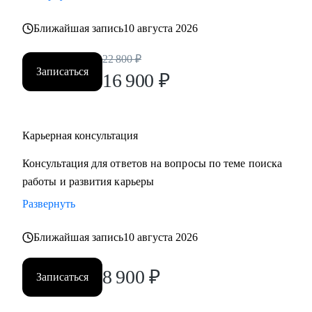
• Хотите понять рынок и своё место в нем - разберем
Ближайшая запись
10 августа 2026
тренды и ваше позиционирование.
• Хотите начать управлять своей карьерой, а не пассивно
22 800
₽
плыть по течению, но не знаете с чего начать ;)
Записаться
16 900
₽
Делаю качественный продукт за счет индивидуального
подхода и максимального погружения в запрос клиента,
Карьерная консультация
глубокой экспертизы и использования в работе различных
подходов и инструментов.
Консультация для ответов на вопросы по теме поиска
работы и развития карьеры
Развернуть
Ближайшая запись
10 августа 2026
8 900
₽
Записаться