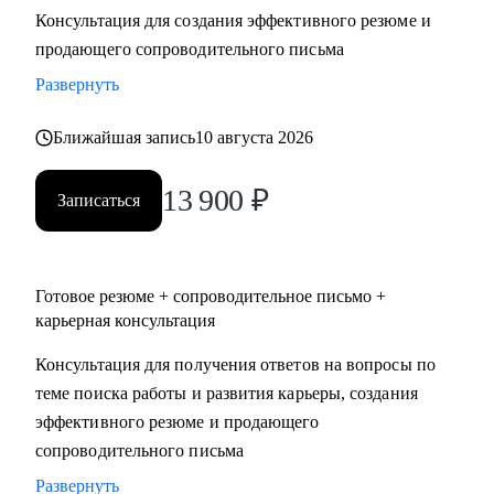
Консультация для создания эффективного резюме и
• Два высших образования - Менеджмент и Стратегическое
продающего сопроводительного письма
управление персоналом. Дополнительное образование в
сфере коучинга и карьерного консультирования.
Развернуть
Ближайшая запись
10 августа 2026
С чем помогу:
• Нет приглашений на интервью - разберем, почему рынок
13 900
₽
не видит вашу ценность, и исправим.
Записаться
• Не знаете, как выгодно представить опыт - соберем
профессиональную идентичность и упакуем опыт так,
чтобы HR заметил.
Готовое резюме + сопроводительное письмо +
• Перерыв в работе, разнородный бэкграунд (нелинейный
карьерная консультация
опыт), сложное увольнение - найдем логичную линию,
Консультация для получения ответов на вопросы по
которая закроет вопросы нанимающей стороны.
теме поиска работы и развития карьеры, создания
• Карьерный переход или выход на новый уровень дохода -
эффективного резюме и продающего
выстроим стратегию с конкретными шагами.
сопроводительного письма
• Готовитесь к важному интервью - отработаем ответы и
подсветим сильные стороны.
Развернуть