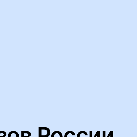
ьную работу нашего веб-сайта и анализировать сетевой трафик
йлов cookie
зов России