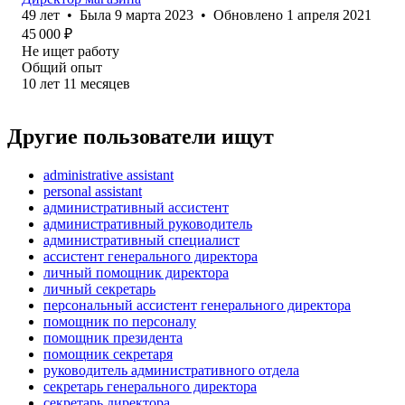
49
лет
•
Была
9 марта 2023
•
Обновлено
1 апреля 2021
45 000
₽
Не ищет работу
Общий опыт
10
лет
11
месяцев
Другие пользователи ищут
administrative assistant
personal assistant
административный ассистент
административный руководитель
административный специалист
ассистент генерального директора
личный помощник директора
личный секретарь
персональный ассистент генерального директора
помощник по персоналу
помощник президента
помощник секретаря
руководитель административного отдела
секретарь генерального директора
секретарь директора