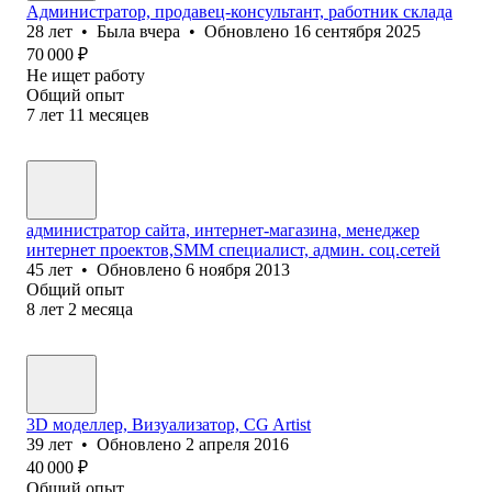
Администратор, продавец-консультант, работник склада
28
лет
•
Была
вчера
•
Обновлено
16 сентября 2025
70 000
₽
Не ищет работу
Общий опыт
7
лет
11
месяцев
администратор сайта, интернет-магазина, менеджер
интернет проектов,SMM специалист, админ. соц.сетей
45
лет
•
Обновлено
6 ноября 2013
Общий опыт
8
лет
2
месяца
3D моделлер, Визуализатор, CG Artist
39
лет
•
Обновлено
2 апреля 2016
40 000
₽
Общий опыт