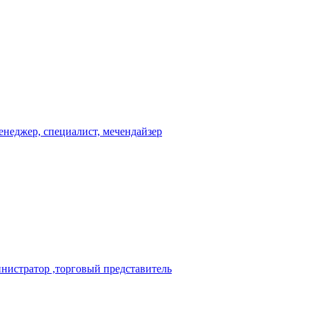
енеджер, специалист, мечендайзер
нистратор ,торговый представитель