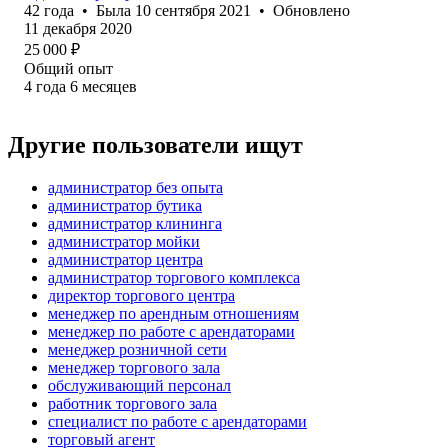
42
года
•
Была
10 сентября 2021
•
Обновлено
11 декабря 2020
25 000
₽
Общий опыт
4
года
6
месяцев
Другие пользователи ищут
администратор без опыта
администратор бутика
администратор клининга
администратор мойки
администратор центра
администратор торгового комплекса
директор торгового центра
менеджер по арендным отношениям
менеджер по работе с арендаторами
менеджер розничной сети
менеджер торгового зала
обслуживающий персонал
работник торгового зала
специалист по работе с арендаторами
торговый агент