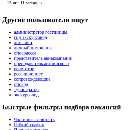
15
лет
11
месяцев
Другие пользователи ищут
администратор гостиницы
гид-экскурсовод
лингвист
личный помощник
стюардесса
представитель авиакомпании
преподаватель английского
репетитор
ресепшионист
сопровождающий
стюард
туроператор
экскурсовод
Быстрые фильтры подбора вакансий
Частичная занятость
Гибкий график
Полная занятость