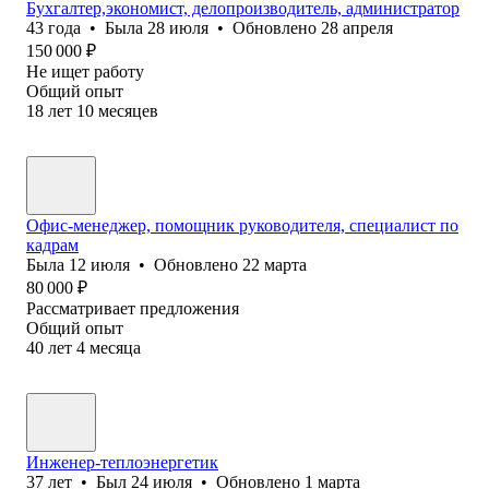
Бухгалтер,экономист, делопроизводитель, администратор
43
года
•
Была
28 июля
•
Обновлено
28 апреля
150 000
₽
Не ищет работу
Общий опыт
18
лет
10
месяцев
Офис-менеджер, помощник руководителя, специалист по
кадрам
Была
12 июля
•
Обновлено
22 марта
80 000
₽
Рассматривает предложения
Общий опыт
40
лет
4
месяца
Инженер-теплоэнергетик
37
лет
•
Был
24 июля
•
Обновлено
1 марта