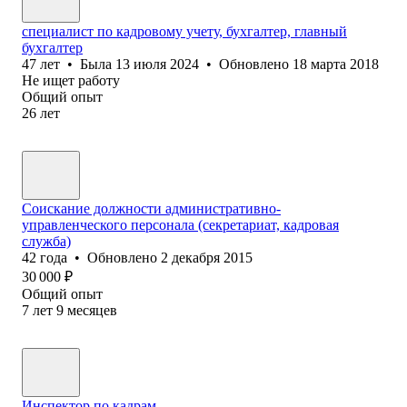
специалист по кадровому учету, бухгалтер, главный
бухгалтер
47
лет
•
Была
13 июля 2024
•
Обновлено
18 марта 2018
Не ищет работу
Общий опыт
26
лет
Соискание должности административно-
управленческого персонала (секретариат, кадровая
служба)
42
года
•
Обновлено
2 декабря 2015
30 000
₽
Общий опыт
7
лет
9
месяцев
Инспектор по кадрам