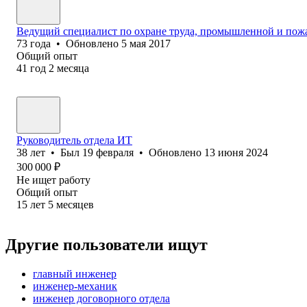
Ведущий специалист по охране труда, промышленной и пож
73
года
•
Обновлено
5 мая 2017
Общий опыт
41
год
2
месяца
Руководитель отдела ИТ
38
лет
•
Был
19 февраля
•
Обновлено
13 июня 2024
300 000
₽
Не ищет работу
Общий опыт
15
лет
5
месяцев
Другие пользователи ищут
главный инженер
инженер-механик
инженер договорного отдела