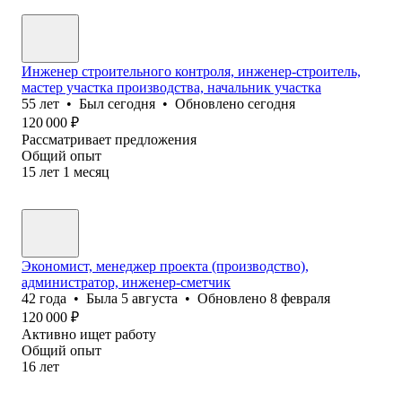
Инженер строительного контроля, инженер-строитель,
мастер участка производства, начальник участка
55
лет
•
Был
сегодня
•
Обновлено
сегодня
120 000
₽
Рассматривает предложения
Общий опыт
15
лет
1
месяц
Экономист, менеджер проекта (производство),
администратор, инженер-сметчик
42
года
•
Была
5 августа
•
Обновлено
8 февраля
120 000
₽
Активно ищет работу
Общий опыт
16
лет