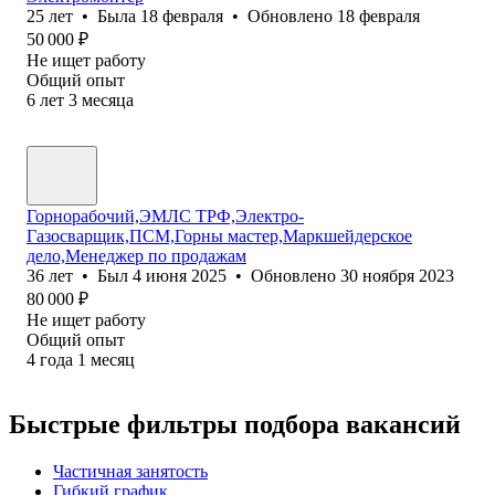
25
лет
•
Была
18 февраля
•
Обновлено
18 февраля
50 000
₽
Не ищет работу
Общий опыт
6
лет
3
месяца
Горнорабочий,ЭМЛС ТРФ,Электро-
Газосварщик,ПСМ,Горны мастер,Маркшейдерское
дело,Менеджер по продажам
36
лет
•
Был
4 июня 2025
•
Обновлено
30 ноября 2023
80 000
₽
Не ищет работу
Общий опыт
4
года
1
месяц
Быстрые фильтры подбора вакансий
Частичная занятость
Гибкий график