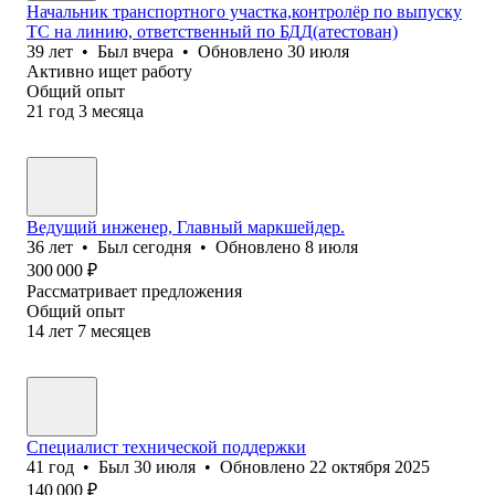
Начальник транспортного участка,контролёр по выпуску
ТС на линию, ответственный по БДД(атестован)
39
лет
•
Был
вчера
•
Обновлено
30 июля
Активно ищет работу
Общий опыт
21
год
3
месяца
Ведущий инженер, Главный маркшейдер.
36
лет
•
Был
сегодня
•
Обновлено
8 июля
300 000
₽
Рассматривает предложения
Общий опыт
14
лет
7
месяцев
Специалист технической поддержки
41
год
•
Был
30 июля
•
Обновлено
22 октября 2025
140 000
₽