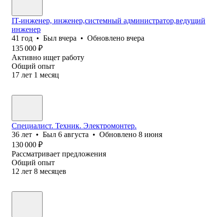
IT-инженер, инженер,системный администратор,ведущий
инженер
41
год
•
Был
вчера
•
Обновлено
вчера
135 000
₽
Активно ищет работу
Общий опыт
17
лет
1
месяц
Специалист. Техник. Электромонтер.
36
лет
•
Был
6 августа
•
Обновлено
8 июня
130 000
₽
Рассматривает предложения
Общий опыт
12
лет
8
месяцев