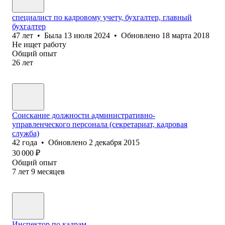
специалист по кадровому учету, бухгалтер, главный
бухгалтер
47
лет
•
Была
13 июля 2024
•
Обновлено
18 марта 2018
Не ищет работу
Общий опыт
26
лет
Соискание должности административно-
управленческого персонала (секретариат, кадровая
служба)
42
года
•
Обновлено
2 декабря 2015
30 000
₽
Общий опыт
7
лет
9
месяцев
Инспектор по кадрам