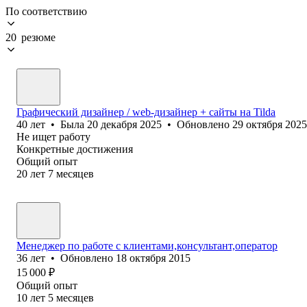
По соответствию
20 резюме
Графический дизайнер / web-дизайнер + сайты на Tilda
40
лет
•
Была
20 декабря 2025
•
Обновлено
29 октября 2025
Не ищет работу
Конкретные достижения
Общий опыт
20
лет
7
месяцев
Менеджер по работе с клиентами,консультант,оператор
36
лет
•
Обновлено
18 октября 2015
15 000
₽
Общий опыт
10
лет
5
месяцев