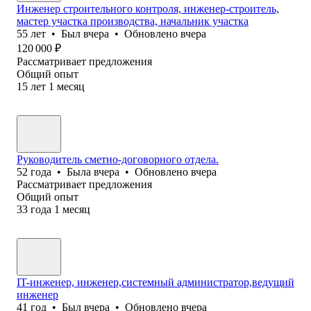
Инженер строительного контроля, инженер-строитель,
мастер участка производства, начальник участка
55
лет
•
Был
вчера
•
Обновлено
вчера
120 000
₽
Рассматривает предложения
Общий опыт
15
лет
1
месяц
Руководитель сметно-договорного отдела.
52
года
•
Была
вчера
•
Обновлено
вчера
Рассматривает предложения
Общий опыт
33
года
1
месяц
IT-инженер, инженер,системный администратор,ведущий
инженер
41
год
•
Был
вчера
•
Обновлено
вчера