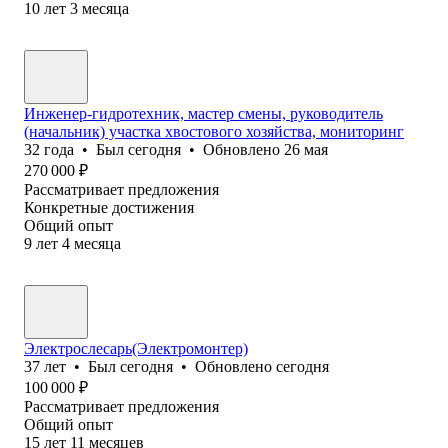
10
лет
3
месяца
Инженер-гидротехник, мастер смены, руководитель
(начальник) участка хвостового хозяйства, мониторинг
32
года
•
Был
сегодня
•
Обновлено
26 мая
270 000
₽
Рассматривает предложения
Конкретные достижения
Общий опыт
9
лет
4
месяца
Электрослесарь(Электромонтер)
37
лет
•
Был
сегодня
•
Обновлено
сегодня
100 000
₽
Рассматривает предложения
Общий опыт
15
лет
11
месяцев